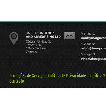
Manager 1
Manager 2
Manager 3
Condiçães de Serviço
|
Política de Privacidade
|
Política 
Contacto