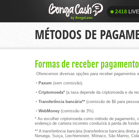
2418
LIV
2418
LIV
MÉTODOS DE PAGAM
Formas de receber pagamento
Oferecemos diversas opções para receber pagamentos e 
Paxum
(sem comissão);
Criptomoeda*
(a taxa depende da criptomoeda e da red
Transferência bancária**
(comissão de $6 para pessoas
WebMoney
(comissão de 3%).
* Ao escolher criptomoeda como método de pagamento, cert
endereço de carteira incorreto conduzirá à perda de fun
** A transferência bancária (transferência bancária direta
Noruega, Suíça, Liechtenstein, Mónaco, São Marino, Cida