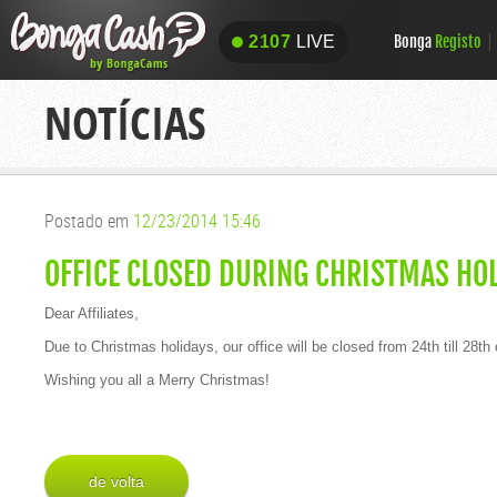
Bonga
Registo
2107
LIVE
2107
LIVE
NOTÍCIAS
Postado em
12/23/2014 15:46
OFFICE CLOSED DURING CHRISTMAS HO
Dear Affiliates,
Due to Christmas holidays, our office will be closed from 24th till 2
Wishing you all a Merry Christmas!
de volta