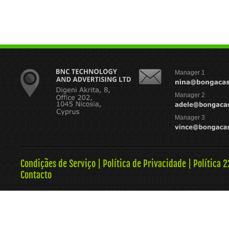
Manager 1
Manager 2
Manager 3
Condiçães de Serviço
|
Política de Privacidade
|
Política 
Contacto