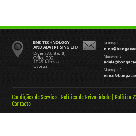
Manager 1
Manager 2
Manager 3
Condiçães de Serviço
|
Política de Privacidade
|
Política 
Contacto