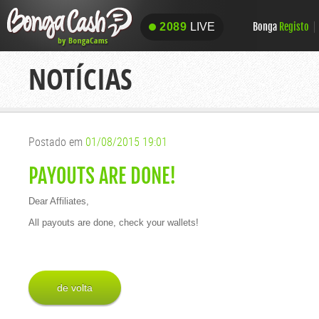
Bonga
Registo
2089
LIVE
2089
LIVE
NOTÍCIAS
Postado em
01/08/2015 19:01
PAYOUTS ARE DONE!
Dear Affiliates,
All payouts are done, check your wallets!
de volta