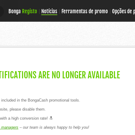
Bonga
Registo
Notícias
Ferramentas de promo
Opções de
E
E
IFICATIONS ARE NO LONGER AVAILABLE
 included in the BongaCash promotional tools.
site, please disable them.
with a high conversion rate! 🔝
 managers
– our team is always happy to help you!