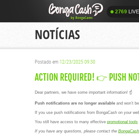
2769
LIV
2769
LIV
NOTÍCIAS
Postado em
12/23/2025 09:30
ACTION REQUIRED! 👉 PUSH NOT
Dear partners, we have some important information! ☝️
Push notifications are no longer available
and won’t be
If you use push notifications from BongaCash on your web
You still have access to many effective
promotional tools
If you have any questions, please contact the
BongaCash