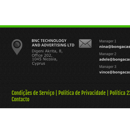
Manager 1
Manager 2
Manager 3
Condiçães de Serviço
|
Política de Privacidade
|
Política 
Contacto