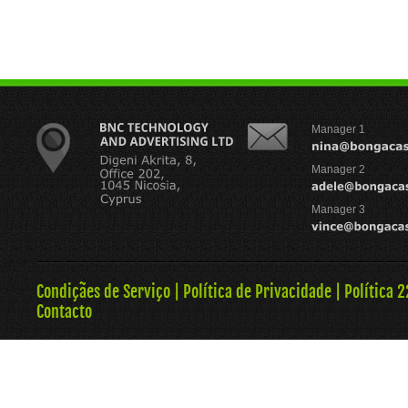
Manager 1
Manager 2
Manager 3
Condiçães de Serviço
|
Política de Privacidade
|
Política 
Contacto